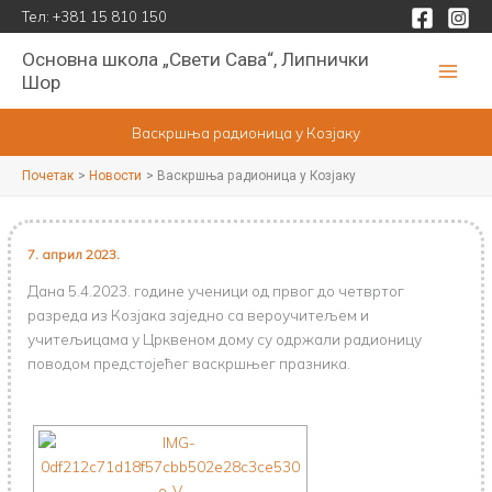
Пређи
Тел:
+381 15 810 150
на
Основна школа „Свети Сава“, Липнички
садржај
Шор
Васкршња радионица у Козјаку
Почетак
Новости
Васкршња радионица у Козјаку
7. април 2023.
Дана 5.4.2023. године ученици од првог до четвртог
разреда из Козјака заједно са вероучитељем и
учитељицама у Црквеном дому су одржали радионицу
поводом предстојећег васкршњег празника.