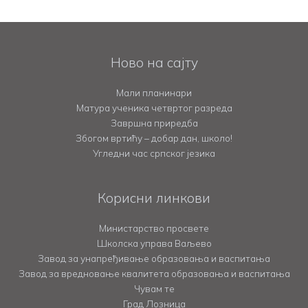
Ново на сајту
Мали планинари
Матура ученика четвртог разреда
Завршна приредба
Збогом вртићу – добар дан, школо!
Угледни час српског језика
Корисни линкови
Министарство просвете
Школска управа Ваљево
Завод за унапређивање образовања и васпитања
Завод за вредновање квалитета образовања и васпитања
Чувам те
Град Лозница