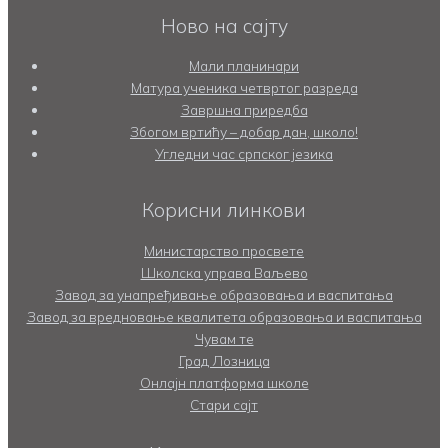
Ново на сајту
Мали планинари
Матура ученика четвртог разреда
Завршна приредба
Збогом вртићу – добар дан, школо!
Угледни час српског језика
Корисни линкови
Министарство просвете
Школска управа Ваљево
Завод за унапређивање образовања и васпитања
Завод за вредновање квалитета образовања и васпитања
Чувам те
Град Лозница
Онлајн платформа школе
Стари сајт