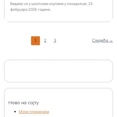
Видимо се у школским клупама у понедељак, 23.
фебруара 2026. године.
1
2
3
Следећа
→
Ново на сајту
Мали планинари