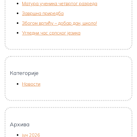
Матура ученика четвртог разреда
Завршна приредба
Збогом вртићу – добар дан, школо!
Угледни час српског језика
Категорије
Новости
Архива
јун 2026