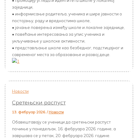
• промоцију угледа и идентитета школе у локалној
заједници,
• информисање родитеља, ученика и шире јавности о
постојању, раду и вредностима школе,
• јачање поверења између школе и локалне заједнице,
• повећање интересовања за упис ученика и
укључивање у школске активности,
• представљање школе као безбедног, подстицајног и
савременог места за образовање и развој деце.
Новости
Сретењски распуст
13. фебруар 2026.
/
Новости
Обавештавају се ученици да сретењски распуст
почиње у понедељак, 16. фебруара 2026. године, а
завршава се у петак, 20. фебруара 2026. године.