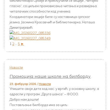
библиотекара Србије и прикључили се акцији „Читајмо
гласно“, са циљем промовисања читања и развијања
читалачких способности код ученика.
Координатори акције биле су наставница српског
језика, Јасмина Красавчић и библиотекарка, Наташа
Димитријевић.
1
2
...
5
►
Новости
Промоција наше школе на билборду
23. фебруар 2026.
/
Новости
Упишите своје дете код нас: у вртић, у основну школу, а
одрасли у програм „Друга шанса“ – ФООО.
Добро нам дошли!
Постављање билборда има за циљ: