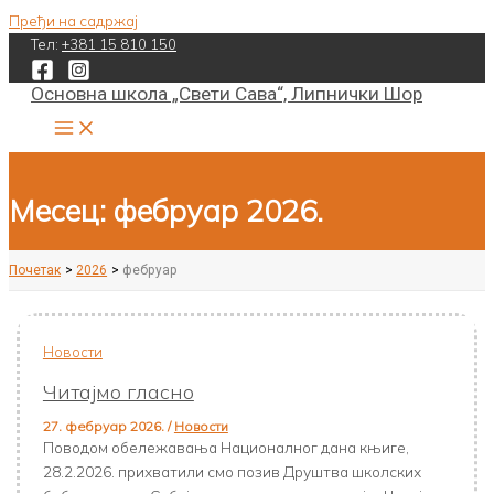
Пређи на садржај
Тел:
+381 15 810 150
Основна школа „Свети Сава“, Липнички Шор
Месец:
фебруар 2026.
Почетак
2026
фебруар
Новости
Читајмо гласно
27. фебруар 2026.
/
Новости
Поводом обележавања Националног дана књиге,
28.2.2026. прихватили смо позив Друштва школских