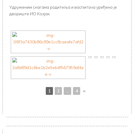
Удруженим снагама родитеља и васпитача уређено је
двориште ИО Козјак.
1
2
...
4
►