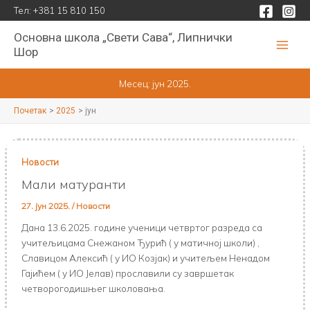
Пређи
Тел:
+381 15 810 150
на
Основна школа „Свети Сава“, Липнички
садржај
Шор
Месец:
јун 2025.
Почетак
2025
јун
Новости
Мали матуранти
27. јун 2025.
/
Новости
Дана 13.6.2025. године ученици четвртог разреда са
учитељицама Снежаном Ђурић ( у матичној школи) ,
Славицом Алексић ( у ИО Козјак) и учитељем Ненадом
Гајићем ( у ИО Јелав) прославили су завршетак
четворогодишњег школовања.