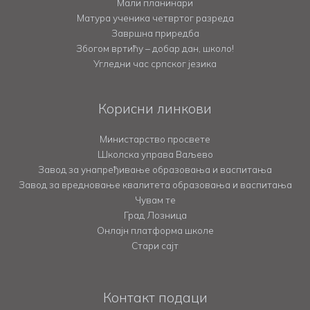
Мали планинари
Матура ученика четвртог разреда
Завршна приредба
Збогом вртићу – добар дан, школо!
Угледни час српског језика
Корисни линкови
Министарство просвете
Школска управа Ваљево
Завод за унапређивање образовања и васпитања
Завод за вредновање квалитета образовања и васпитања
Чувам те
Град Лозница
Онлајн платформа школе
Стари сајт
Контакт подаци