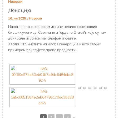
Новости
Донација
16. јун 2025.
/
Новости
Наша школа са поносом истиче велико срце наших
бивших ученица, Светлане и Гордане Стакић, које су нам
донирале играчке, металофон и књиге.
Хвала што мислите на млађе генерације и што својим
примером показујете праве вредности!
1
2
...
4
►