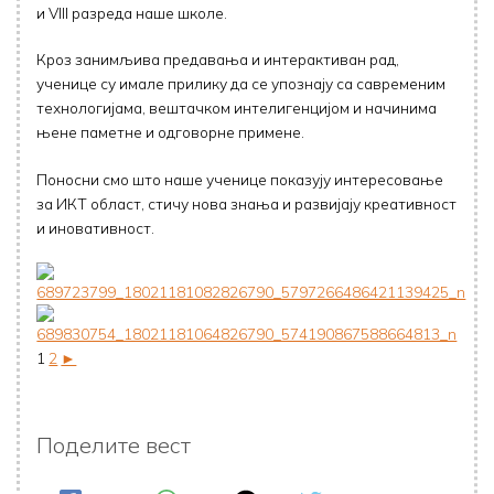
и VIII разреда наше школе.
Кроз занимљива предавања и интерактиван рад,
ученице су имале прилику да се упознају са савременим
технологијама, вештачком интелигенцијом и начинима
њене паметне и одговорне примене.
Поносни смо што наше ученице показују интересовање
за ИКТ област, стичу нова знања и развијају креативност
и иновативност.
1
2
►
Поделите вест