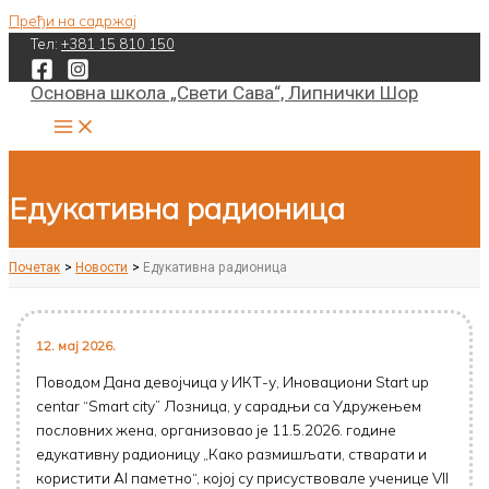
Пређи на садржај
Тел:
+381 15 810 150
Основна школа „Свети Сава“, Липнички Шор
Едукативна радионица
Почетак
Новости
Едукативна радионица
12. мај 2026.
Поводом Дана девојчица у ИКТ-у, Иновациони Start up
centar “Smart city” Лозница, у сарадњи са Удружењем
пословних жена, организовао је 11.5.2026. године
едукативну радионицу „Како размишљати, стварати и
користити Al паметно“, којој су присуствовале ученице VII