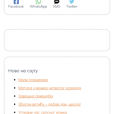
Facebook
WhatsApp
SMS
Twitter
Ново на сајту
Мали планинари
Матура ученика четвртог разреда
Завршна приредба
Збогом вртићу – добар дан, школо!
Угледни час српског језика