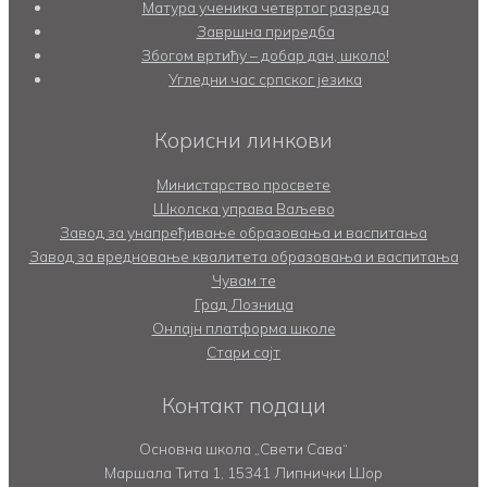
Матура ученика четвртог разреда
Завршна приредба
Збогом вртићу – добар дан, школо!
Угледни час српског језика
Корисни линкови
Министарство просвете
Школска управа Ваљево
Завод за унапређивање образовања и васпитања
Завод за вредновање квалитета образовања и васпитања
Чувам те
Град Лозница
Онлајн платформа школе
Стари сајт
Контакт подаци
Основна школа „Свети Сава“
Маршала Тита 1, 15341 Липнички Шор