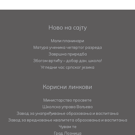
Ново на сајту
Мали планинари
Матура ученика четвртог разреда
Завршна приредба
Збогом вртићу – добар дан, школо!
Угледни час српског језика
Корисни линкови
Министарство просвете
Школска управа Ваљево
Завод за унапређивање образовања и васпитања
Завод за вредновање квалитета образовања и васпитања
Чувам те
Град Лозница