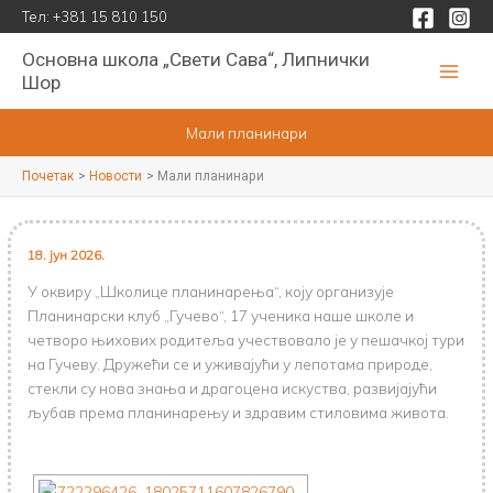
Пређи
Тел:
+381 15 810 150
на
Основна школа „Свети Сава“, Липнички
садржај
Шор
Мали планинари
Почетак
Новости
Мали планинари
18. јун 2026.
У оквиру „Школице планинарења“, коју организује
Планинарски клуб „Гучево“, 17 ученика наше школе и
четворо њихових родитеља учествовало је у пешачкој тури
на Гучеву. Дружећи се и уживајући у лепотама природе,
стекли су нова знања и драгоцена искуства, развијајући
љубав према планинарењу и здравим стиловима живота.