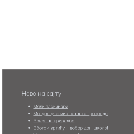
Ново на сајту
Мали планинари
Матура ученика четвртог разреда
Завршна приредба
Збогом вртићу – добар дан, школо!