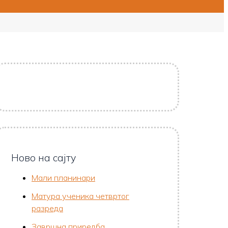
Ново на сајту
Мали планинари
Матура ученика четвртог
разреда
Завршна приредба