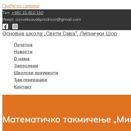
Пређи на садржај
Тел:
+381 15 810 150
Имејл: ossvetisavalipnickisor@gmail.com
Основна школа „Свети Сава“, Липнички Шор
Почетна
Новости
О нама
Запослени
Школски документи
Ђак генерације
Контакт
Математичко такмичење „Ми