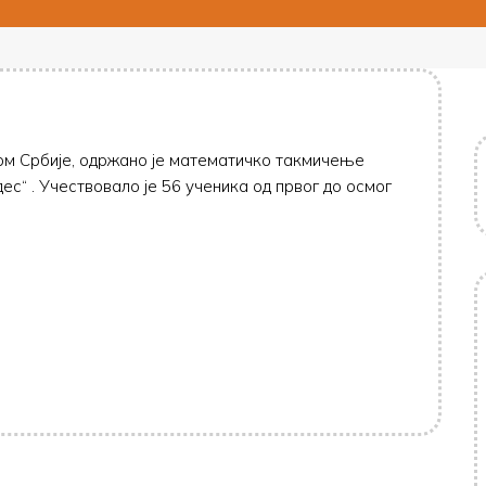
ром Србије, одржано је математичко такмичење
с“ . Учествовало је 56 ученика од првог до осмог