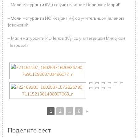
– Мали матуранти (IV
) са учитељицом Велинком Марић
1
– Мали матуранти ИО Козјак (IV
) са учитељицом Јеленом
2
Јовановић
–
Мали матуранти ИО Јелав (IV
) са учитељицом Милојком
3
Петровић
1
2
...
6
►
Поделите вест