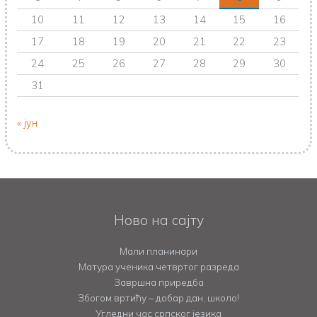
10
11
12
13
14
15
16
17
18
19
20
21
22
23
24
25
26
27
28
29
30
31
« јун
Ново на сајту
Мали планинари
Матура ученика четвртог разреда
Завршна приредба
Збогом вртићу – добар дан, школо!
Угледни час српског језика