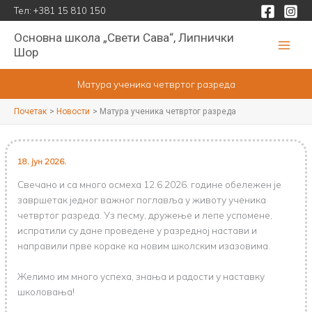
Пређи
Тел:
+381 15 810 150
на
Основна школа „Свети Сава“, Липнички
садржај
Шор
Матура ученика четвртог разреда
Почетак
Новости
Матура ученика четвртог разреда
18. јун 2026.
Свечано и са много осмеха 12.6.2026.
године
обележен је
завршетак једног важног поглавља у животу ученика
четвртог разреда. Уз песму, дружење и лепе успомене,
испратили су дане проведене у разредној настави и
направили прве кораке ка новим школским изазовима.
Желимо им много успеха, знања и радости у наставку
школовања!