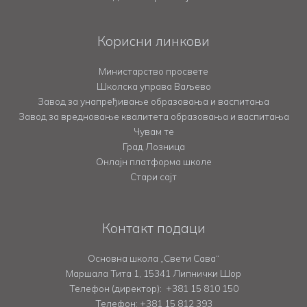
Корисни линкови
Министарство просвете
Школска управа Ваљево
Завод за унапређивање образовања и васпитања
Завод за вредновање квалитета образовања и васпитања
Чувам те
Град Лозница
Онлајн платформа школе
Стари сајт
Контакт подаци
Основна школа „Свети Сава“
Маршала Тита 1, 15341 Липнички Шор
Телефон (директор):
+381 15 810 150
Телефон:
+381 15 812 393