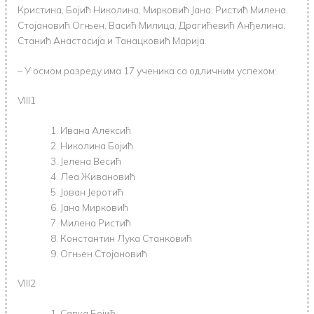
Кристина, Бојић Николина, Мирковић Јана, Ристић Милена,
Стојановић Огњен, Васић Милица, Драгићевић Анђелина,
Станић Анастасија и Танацковић Марија.
– У осмом разреду има 17 ученика са одличним успехом:
VIII1
Ивана Алексић
Николина Бојић
Јелена Весић
Леа Живановић
Јован Јеротић
Јана Мирковић
Милена Ристић
Константин Лука Станковић
Огњен Стојановић
VIII2
Савка Бојић