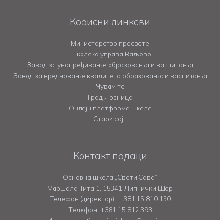
Корисни линкови
Министарство просвете
Школска управа Ваљево
Завод за унапређивање образовања и васпитања
Завод за вредновање квалитета образовања и васпитања
Чувам те
Град Лозница
Онлајн платформа школе
Стари сајт
Контакт подаци
Основна школа „Свети Сава“
Маршала Тита 1, 15341 Липнички Шор
Телефон (директор):
+381 15 810 150
Телефон:
+381 15 812 393