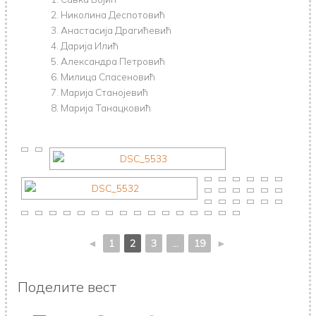
Николина Деспотовић
Анастасија Драгићевић
Дарија Илић
Александра Петровић
Милица Спасеновић
Марија Станојевић
Марија Танацковић
◄
1
2
3
...
19
►
Поделите вест