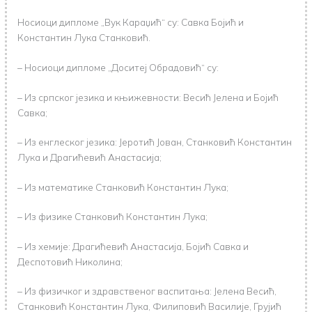
Носиоци дипломе „Вук Караџић“ су: Савка Бојић и
Константин Лука Станковић.
– Носиоци дипломе „Доситеј Обрадовић“ су:
– Из српског језика и књижевности: Весић Јелена и Бојић
Савка;
– Из енглеског језика: Јеротић Јован, Станковић Константин
Лука и Драгићевић Анастасија;
– Из математике Станковић Константин Лука;
– Из физике Станковић Константин Лука;
– Из хемије: Драгићевић Анастасија, Бојић Савка и
Деспотовић Николина;
– Из физичког и здравственог васпитања: Јелена Весић,
Станковић Константин Лука, Филиповић Василије, Грујић