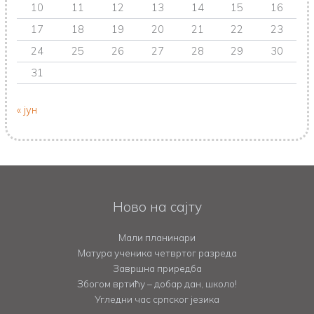
10
11
12
13
14
15
16
17
18
19
20
21
22
23
24
25
26
27
28
29
30
31
« јун
Ново на сајту
Мали планинари
Матура ученика четвртог разреда
Завршна приредба
Збогом вртићу – добар дан, школо!
Угледни час српског језика