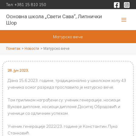
Пређи
Тел:
+381 15 810 150
на
Основна школа „Свети Сава“, Липнички
садржај
Шор
Матурско вече
Почетак
Новости
Матурско вече
28. јун 2023.
Дана 15.6.2023. године, традиционално у школском холу 43
ученика осмог разреда прославило је матурско вече.
Том приликом награђени су: ученик генерације, носиоци
Вукове дипломе, носиоци дипломе Доситеј Обрадовић и
ученици са одличним успехом.
Ученик генерације 2022/23. године је Константин Лука
Станковић.