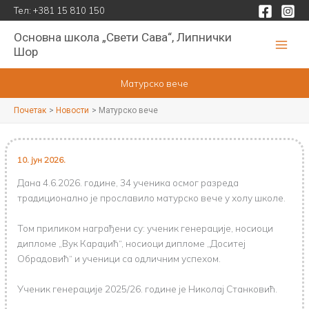
Пређи
Тел:
+381 15 810 150
на
Основна школа „Свети Сава“, Липнички
садржај
Шор
Матурско вече
Почетак
Новости
Матурско вече
10. јун 2026.
Дана 4.6.2026. године, 34 ученика осмог разреда
традиционално је прославило матурско вече у холу школе.
Том приликом награђени су: ученик генерације, носиоци
дипломе „Вук Караџић“, носиоци дипломе „Доситеј
Обрадовић“ и ученици са одличним успехом.
Ученик генерације 2025/26. године је Николај Станковић.