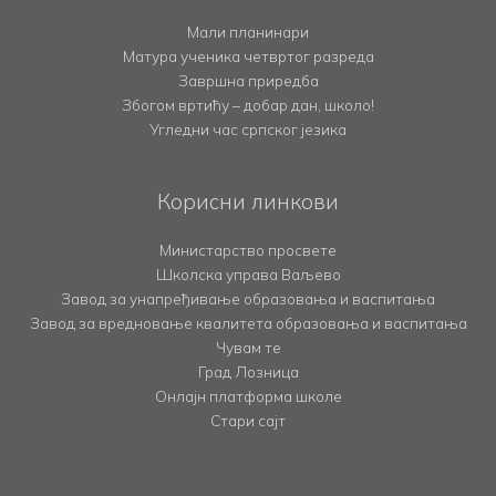
Мали планинари
Матура ученика четвртог разреда
Завршна приредба
Збогом вртићу – добар дан, школо!
Угледни час српског језика
Корисни линкови
Министарство просвете
Школска управа Ваљево
Завод за унапређивање образовања и васпитања
Завод за вредновање квалитета образовања и васпитања
Чувам те
Град Лозница
Онлајн платформа школе
Стари сајт