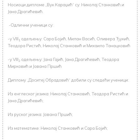
Носиоци дипломе „Вук Караџић“ су: Николај Станковић и
Јана Драгићевић.
-Одлични ученици су:
-у VIII
одељењу: Сара Бојић, Милан Васић, Оливера Ђукић,
1
Теодора Ристић, Николај Станковић и Михаило Танацковић
-у VIII
одељењу: Јана Гајић, Јана Драгићевић, Теодора
2
Мирковић и Јована Пршић
Диплому „Доситеј Обрадовић“ добили су следећи ученици:
Из енглеског језика: Николај Станковић, Теодора Ристић и
Јана Драгићевић;
Из руског језика: Јована Пршић;
Из математике: Николај Станковић и Сара Бојић;