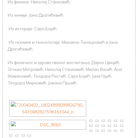
Из физике: Николај Станковић;
Из хемије: Јана Драгићевић;
Из историје: Сара Бојић;
Из технике и технологије: Михаило Танацковић и Јана
Драгићевић;
Из физичког и здравственог васпитања: Дарко Цвејић,
Огњен Митровић, Николај Станковић, Милан Васић, Ана
Живановић, Теодора Ристић, Сара Бојић, Јана Гајић,
Теодора Мирковић, Јована Пршић.