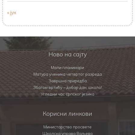
« јун
Ново на сајту
Мали планинари
Матура ученика четвртог разреда
Завршна приредба
Збогом вртићу – добар дан, школо!
Угледни час српског језика
Корисни линкови
Министарство просвете
Школска управа Ваљево