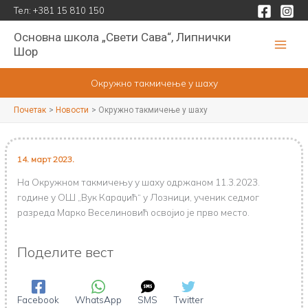
Пређи
Тел:
+381 15 810 150
на
Основна школа „Свети Сава“, Липнички
садржај
Шор
Окружно такмичење у шаху
Почетак
Новости
Окружно такмичење у шаху
14. март 2023.
На Окружном такмичењу у шаху одржаном 11.3.2023.
године у ОШ „Вук Караџић“ у Лозници, ученик седмог
разреда Марко Веселиновић освојио је прво место.
Поделите вест
Facebook
WhatsApp
SMS
Twitter