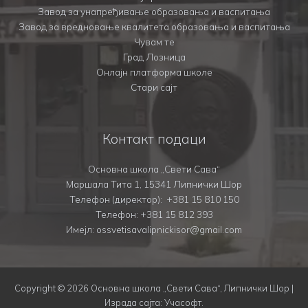
Завод за унапређивање образовања и васпитања
Завод за вредновање квалитета образовања и васпитања
Чувам те
Град Лозница
Онлајн платформа школе
Стари сајт
Контакт подаци
Основна школа „Свети Сава“
Маршала Тита 1, 15341 Липнички Шор
Телефон (директор):
+381 15 810 150
Телефон:
+381 15 812 393
Имејл: ossvetisavalipnickisor@gmail.com
Copyright © 2026 Основна школа „Свети Сава“, Липнички Шор |
Израда сајта:
Учасофт
.