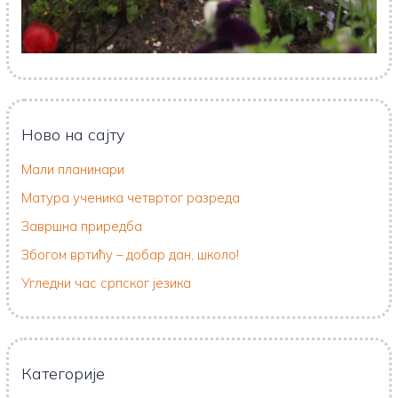
Ново на сајту
Мали планинари
Матура ученика четвртог разреда
Завршна приредба
Збогом вртићу – добар дан, школо!
Угледни час српског језика
Категорије