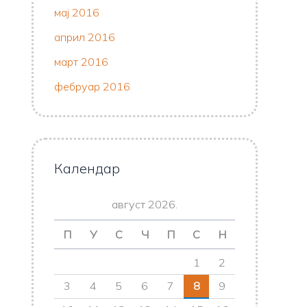
мај 2016
април 2016
март 2016
фебруар 2016
Календар
август 2026.
П
У
С
Ч
П
С
Н
1
2
3
4
5
6
7
8
9