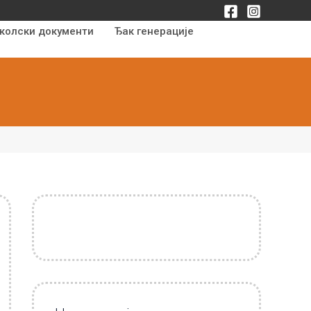
колски документи
Ђак генерације