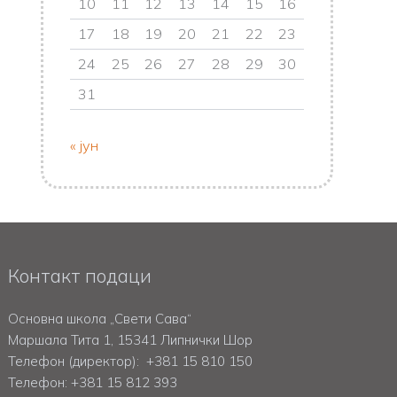
10
11
12
13
14
15
16
17
18
19
20
21
22
23
24
25
26
27
28
29
30
31
« јун
Контакт подаци
Основна школа „Свети Сава“
Маршала Тита 1, 15341 Липнички Шор
Телефон (директор):
+381 15 810 150
Телефон:
+381 15 812 393