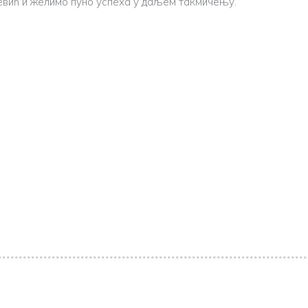
евић и желимо пуно успеха у даљем такмичењу.