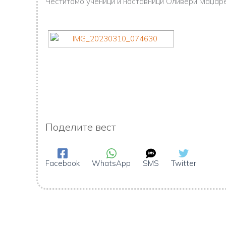
Честитамо ученици и наставници Оливери Маџар
Поделите вест
Facebook
WhatsApp
SMS
Twitter