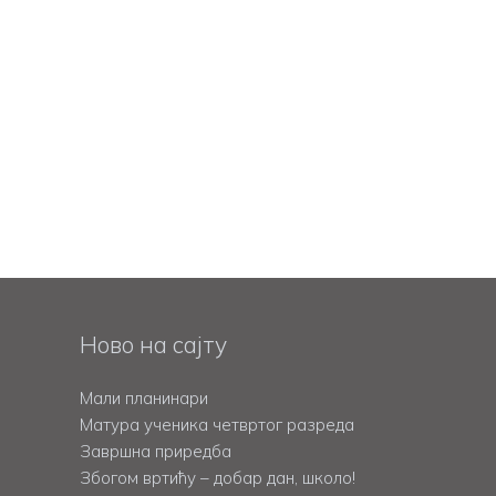
Ново на сајту
Мали планинари
Матура ученика четвртог разреда
Завршна приредба
Збогом вртићу – добар дан, школо!