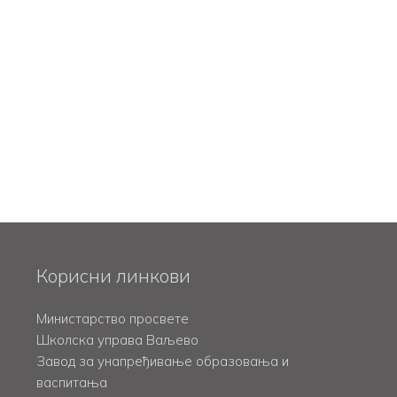
Корисни линкови
Министарство просвете
Школска управа Ваљево
Завод за унапређивање образовања и
васпитања