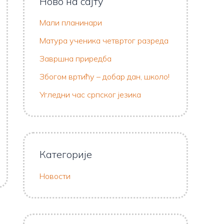
Ново на сајту
Мали планинари
Матура ученика четвртог разреда
Завршна приредба
Збогом вртићу – добар дан, школо!
Угледни час српског језика
Категорије
Новости