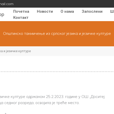
mail.com
Почетна
Новости
О нама
Запослени
Ш
ор
Контакт
Општинско такмичење из српског језика и језичке културе
а и језичке културе
зичке културе одржаном 25.2.2023. године у ОШ „Доситеј
а седмог разреда, освојила је треће место.