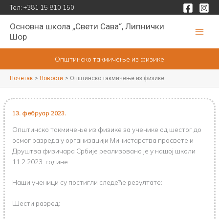
Пређи
Тел:
+381 15 810 150
на
Основна школа „Свети Сава“, Липнички
садржај
Шор
Општинско такмичење из физике
Почетак
Новости
Општинско такмичење из физике
13. фебруар 2023.
Општинско такмичење из физике за ученике од шестог до
осмог разреда у организацији Министарства просвете и
Друштва физичара Србије реализовано је у нашој школи
11.2.2023. године.
Наши ученици су постигли следеће резултате:
Шести разред: