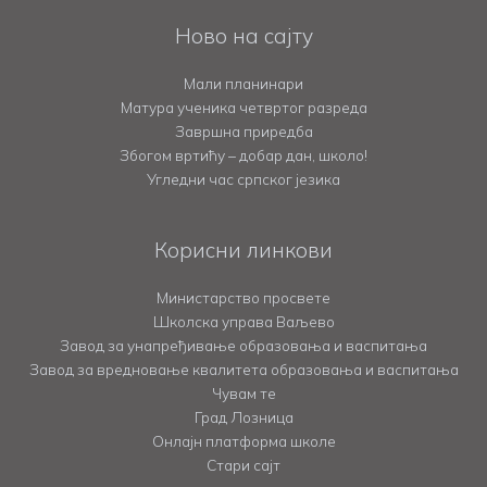
Ново на сајту
Мали планинари
Матура ученика четвртог разреда
Завршна приредба
Збогом вртићу – добар дан, школо!
Угледни час српског језика
Корисни линкови
Министарство просвете
Школска управа Ваљево
Завод за унапређивање образовања и васпитања
Завод за вредновање квалитета образовања и васпитања
Чувам те
Град Лозница
Онлајн платформа школе
Стари сајт