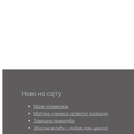
Ново на сајту
Мали планинари
Матура ученика четвртог разреда
Завршна приредба
Збогом вртићу – добар дан, школо!