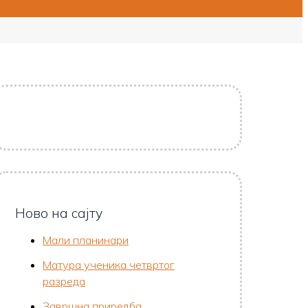
Ново на сајту
Мали планинари
Матура ученика четвртог
разреда
Завршна приредба