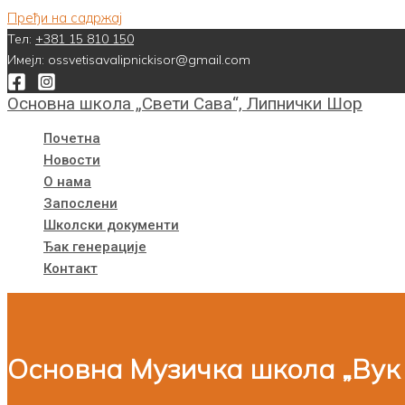
Пређи на садржај
Тел:
+381 15 810 150
Имејл: ossvetisavalipnickisor@gmail.com
Основна школа „Свети Сава“, Липнички Шор
Почетна
Новости
О нама
Запослени
Школски документи
Ђак генерације
Контакт
Основна Музичка школа „Вук