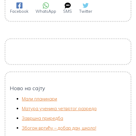
Facebook
WhatsApp
SMS
Twitter
Ново на сајту
Мали планинари
Матура ученика четвртог разреда
Завршна приредба
Збогом вртићу – добар дан, школо!