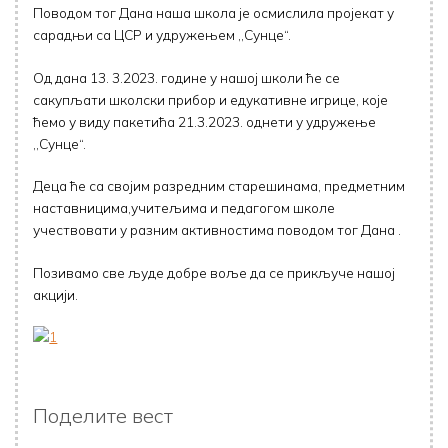
Поводом тог Дана наша школа је осмислила пројекат у
сарадњи са ЦСР и удружењем ,,Сунце“.
Од дана 13. 3.2023. године у нашој школи ће се
сакупљати школски прибор и едукативне игрице, које
ћемо у виду пакетића 21.3.2023. однети у удружење
,,Сунце“.
Деца ће са својим разредним старешинама, предметним
наставницима,учитељима и педагогом школе
учествовати у разним активностима поводом тог Дана .
Позивамо све људе добре воље да се прикључе нашој
акцији.
Поделите вест