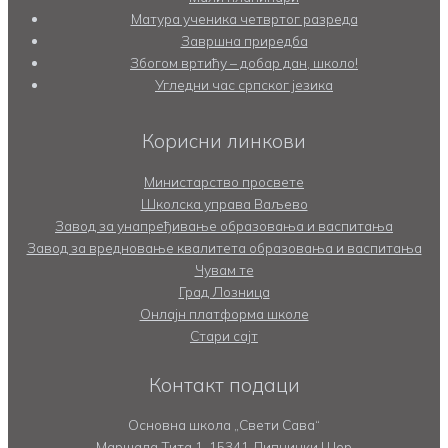
Матура ученика четвртог разреда
Завршна приредба
Збогом вртићу – добар дан, школо!
Угледни час српског језика
Корисни линкови
Министарство просвете
Школска управа Ваљево
Завод за унапређивање образовања и васпитања
Завод за вредновање квалитета образовања и васпитања
Чувам те
Град Лозница
Онлајн платформа школе
Стари сајт
Контакт подаци
Основна школа „Свети Сава“
Маршала Тита 1, 15341 Липнички Шор