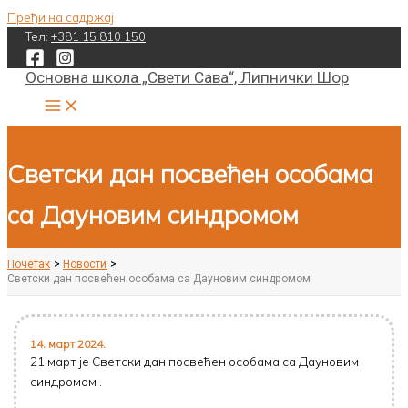
Пређи на садржај
Тел:
+381 15 810 150
Основна школа „Свети Сава“, Липнички Шор
Светски дан посвећен особама
са Дауновим синдромом
Почетак
Новости
Светски дан посвећен особама са Дауновим синдромом
14. март 2024.
21.март је Светски дан посвећен особама са Дауновим
синдромом .