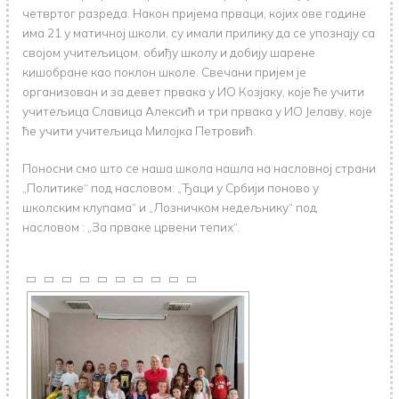
четвртог разреда. Након пријема прваци, којих ове године
има 21 у матичној школи, су имали прилику да се упознају са
својом учитељицом, обиђу школу и добију шарене
кишобране као поклон школе. Свечани пријем је
организован и за девет првака у ИО Козјаку, које ће учити
учитељица Славица Алексић и три првака у ИО Јелаву, које
ће учити учитељица Милојка Петровић.
Поносни смо што се наша школа нашла на насловној страни
„Политике“ под насловом: „Ђаци у Србији поново у
школским клупама“ и „Лозничком недељнику“ под
насловом : „За прваке црвени тепих“.