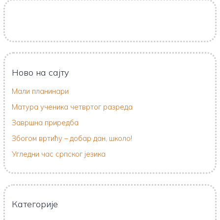
Ново на сајту
Мали планинари
Матура ученика четвртог разреда
Завршна приредба
Збогом вртићу – добар дан, школо!
Угледни час српског језика
Категорије