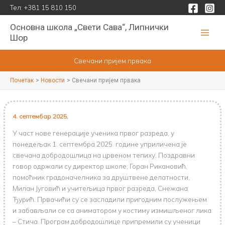
Пређи
Тел:
+381 15 810 150
на
Основна школа „Свети Сава“, Липнички
садржај
Шор
Свечани пријем првака
Почетак
Новости
Свечани пријем првака
4. септембар 2025.
У част нове генерације ученика првог разреда, у
понедељак 1. септембра 2025. године уприличена је
свечана добродошлица на црвеном тепиху. Поздравни
говор одржали су директор школе, Горан Рикановић,
помоћник градоначелника за друштвене делатности,
Милан Југовић и учитељица првог разреда, Снежана
Ђурић. Првачићи су се засладили пригодним послужењем
и забављали се са аниматором у костиму измишљеног лика
– Стича. Програм добродошлице припремили су ученици