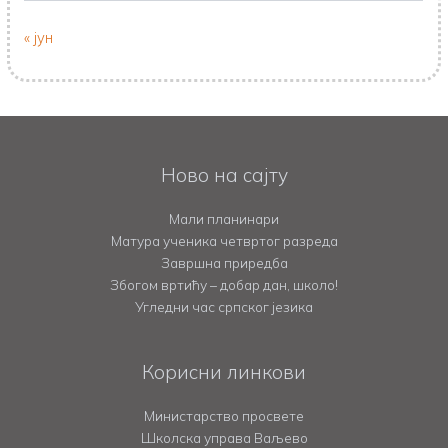
« јун
Ново на сајту
Мали планинари
Матура ученика четвртог разреда
Завршна приредба
Збогом вртићу – добар дан, школо!
Угледни час српског језика
Корисни линкови
Министарство просвете
Школска управа Ваљево