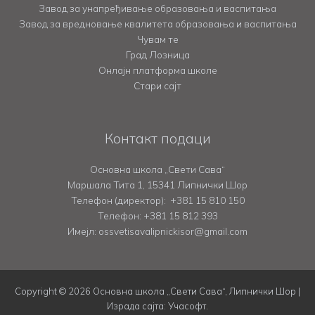
Завод за унапређивање образовања и васпитања
Завод за вредновање квалитета образовања и васпитања
Чувам те
Град Лозница
Онлајн платформа школе
Стари сајт
Контакт подаци
Основна школа „Свети Сава“
Маршала Тита 1, 15341 Липнички Шор
Телефон (директор):
+381 15 810 150
Телефон:
+381 15 812 393
Имејл: ossvetisavalipnickisor@gmail.com
Copyright © 2026 Основна школа „Свети Сава“, Липнички Шор |
Израда сајта:
Учасофт
.