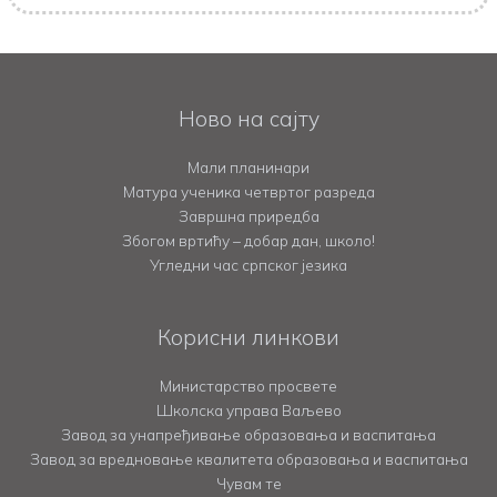
Ново на сајту
Мали планинари
Матура ученика четвртог разреда
Завршна приредба
Збогом вртићу – добар дан, школо!
Угледни час српског језика
Корисни линкови
Министарство просвете
Школска управа Ваљево
Завод за унапређивање образовања и васпитања
Завод за вредновање квалитета образовања и васпитања
Чувам те