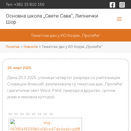
Пређи
Тел:
+381 15 810 150
на
Основна школа „Свети Сава“, Липнички
садржај
Шор
Тематски дан у ИО Козјак „Пролеће“
Почетак
Новости
Тематски дан у ИО Козјак „Пролеће“
25. март 2025.
Дана 20.3.2025. ученици четвртог разреда са учитељицом
Славицом Алексић, реализовали су тематски дан „Пролеће“
( дигитални свет Word, Paint, природа и друштво, српски
језик и ликовна култура).