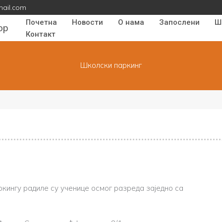
mail.com
Почетна
Новости
О нама
Запослени
Ш
ор
Контакт
Школски паркинг
ингу радиле су ученице осмог разреда заједно са