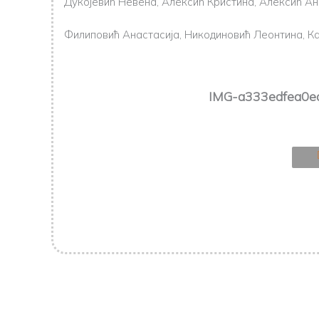
Дукојевић Невена, Алексић Кристина, Алексић Анђ
Филиповић Анастасија, Никодиновић Леонтина, Ка
IMG-a333edfea0