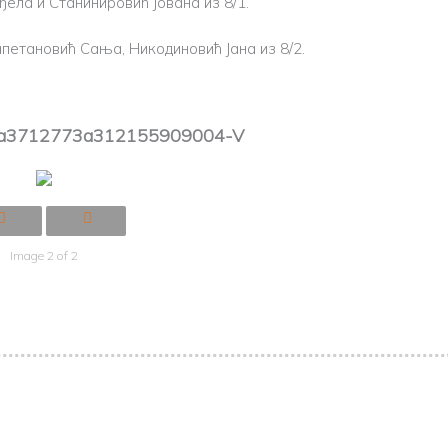
ела и Станинировић Јована из 8/1.
петановић Сања, Никодиновић Јана из 8/2.
ea3712773a312155909004-V
Image 2 of 2